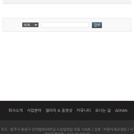
회사소개
사업분야
갤러리 & 동영상
커뮤니티
오시는 길
ADMIN
주소 : 청주시 청원구 안덕벌로69번길 4 삼일연립 라동 104호 / 상호 : 바른자세교정원 / 사